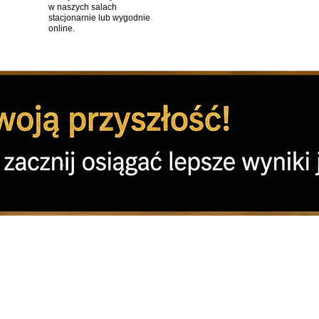
w naszych salach
stacjonarnie lub wygodnie
online.