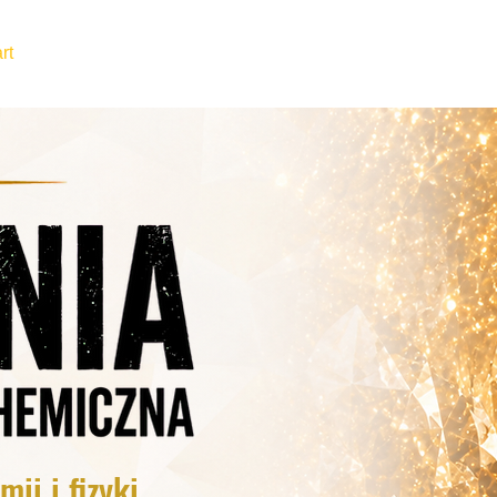
rt
O nas
Oferta
Cennik
Z
ii i fizyki