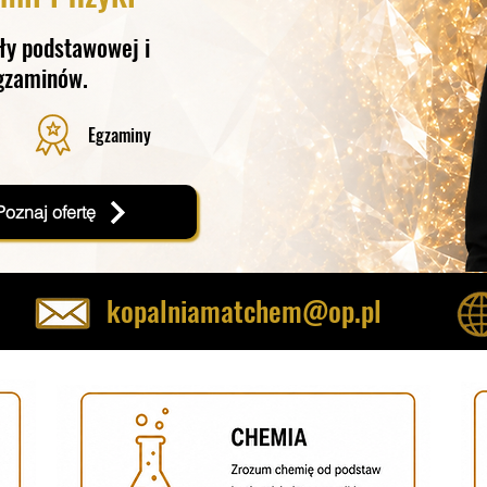
ły podstawowej i
egzaminów.
Egzaminy
Poznaj ofertę
kopalniamatchem@op.pl